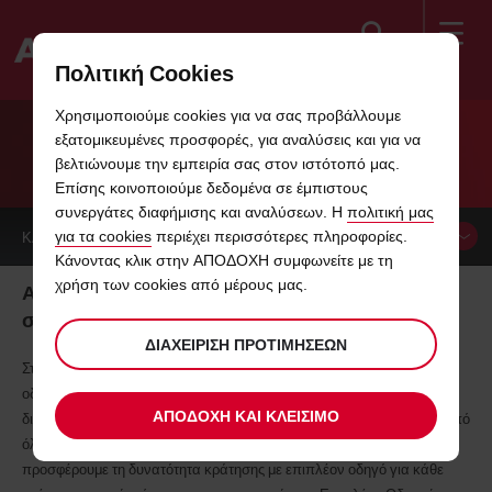
Αναζήτηση
Πολιτική Cookies
Welcome
Χρησιμοποιούμε cookies για να σας προβάλλουμε
to
εξατομικευμένες προσφορές, για αναλύσεις και για να
Avis
ΕΠΙΠΛΕΟΝ ΟΔΗΓΟΣ
βελτιώνουμε την εμπειρία σας στον ιστότοπό μας.
Επίσης κοινοποιούμε δεδομένα σε έμπιστους
συνεργάτες διαφήμισης και αναλύσεων. Η
πολιτική μας
για τα cookies
περιέχει περισσότερες πληροφορίες.
ΚΑΝΤΕ ΚΡΑΤΗΣΗ
Κάνοντας κλικ στην ΑΠΟΔΟΧΗ συμφωνείτε με τη
χρήση των cookies από μέρους μας.
Απολαύστε τη διαδρομή σας και από τη θέση του
συνοδηγού.
ΔΙΑΧΕΊΡΙΣΗ ΠΡΟΤΙΜΉΣΕΩΝ
Στο επόμενο ταξίδι σας μπορείτε να «αφήσετε» το τιμόνι σε άλλον
οδηγό από την παρέα σας, να ξεκουραστείτε και να απολαύσετε τη
ΑΠΟΔΟΧΗ ΚΑΙ ΚΛΕΙΣΙΜΟ
διαδρομή σας από τη θέση του συνοδηγού, χωρίς να χάσετε τίποτα από
όλα τα προνόμια της ενοικίασής σας με την Avis. Αυτό, διότι σας
προσφέρουμε τη δυνατότητα κράτησης με επιπλέον οδηγό για κάθε