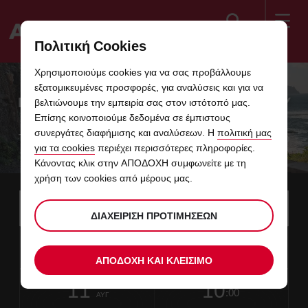
Αναζήτηση
Πολιτική Cookies
Welcome
Χρησιμοποιούμε cookies για να σας προβάλλουμε
to
εξατομικευμένες προσφορές, για αναλύσεις και για να
Avis
ΠΡΟΣΦΟΡΕΣ ΕΝΟΙΚΙΑΣΗΣ ΑΥΤΟΚΙΝΗΤΟΥ
βελτιώνουμε την εμπειρία σας στον ιστότοπό μας.
Επίσης κοινοποιούμε δεδομένα σε έμπιστους
συνεργάτες διαφήμισης και αναλύσεων. Η
πολιτική μας
Ταξιδέψτε σε Ελλάδα, Ευρώπη και σε όλο τον κόσμο
για τα cookies
περιέχει περισσότερες πληροφορίες.
με τις καλύτερες τιμές
Κάνοντας κλικ στην ΑΠΟΔΟΧΗ συμφωνείτε με τη
χρήση των cookies από μέρους μας.
Instructions
Aγνοήστε
Βρείτε
το
Χρησι
for
ΔΙΑΧΕΊΡΙΣΗ ΠΡΟΤΙΜΉΣΕΩΝ
σταθμό
τα
έναρξης
Screen
ΗΜΕΡΟΜΗΝΙΑ
Η
ΕΠΙΛΕΞΤΕ
ΕΠΙΛΕΞΤΕ
ΕΠΙΛΕ
χρόνο
χρόνο
ενοικίασης
09
10
ΑΠΟ
ώρα
ΓΙΑ
ΩΡΑ
ΓΙΑ
από
από
ΚΥΡ
links
Reader
:00
επιστροφής
ΝΑ
ΕΠΙΣΤΡΟΦΗΣ
ΝΑ
λεπτά
ώρες
ΑΥΓ
ΑΠΟΔΟΧΗ ΚΑΙ ΚΛΕΙΣΙΜΟ
του
ΤΡΟΠΟΠΟΙΗΣΕΤΕ
ΤΡΟΠΟ
Users:
σε
αυτοκινήτου
ΗΜΕΡΟΜΗΝΙΑ
ΤΩΡΑ
ΕΠΙΛΕΞΤΕ
time
ΕΠΙΛΕΞΤΕ
ΕΠΙΛΕ
χρόνο
χρόνο
είναι
Skip
11
10
ΣΕ
ΓΙΑ
to
ΩΡΑ
ΓΙΑ
σε
σε
ΤΡΙ
:00
screen
αυτή
ΝΑ
ΕΠΙΣΤΡΟΦΗΣ
ΝΑ
Ώρες
λεπτά
ΑΥΓ
reader
ΤΡΟΠΟΠΟΙΗΣΕΤΕ
ΤΡΟΠΟ