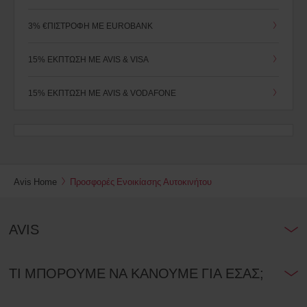
να
εισάγετε
3% €ΠΙΣΤΡΟΦΉ ΜΕ EUROBANK
τον
Εκπτωτικό
Αριθμό
15% ΈΚΠΤΩΣΗ ΜΕ AVIS & VISA
(AWD).
Vans
μπορούν
15% ΕΚΠΤΩΣΗ ΜΕ AVIS & VODAFONE
να
ενοικιαστούν
εφόσον
παρέχονται
από
το
σταθμό
Avis Home
Προσφορές Ενοικίασης Αυτοκινήτου
ενοικίασης.
AVIS
ΤΙ ΜΠΟΡΟΥΜΕ ΝΑ ΚΑΝΟΥΜΕ ΓΙΑ ΕΣΑΣ;