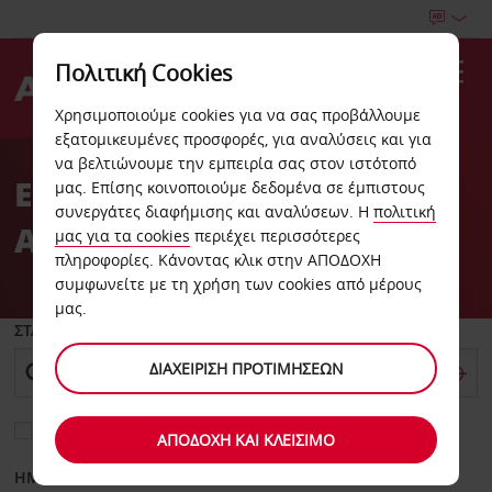
Πολιτική Cookies
Αναζήτηση
Χρησιμοποιούμε cookies για να σας προβάλλουμε
εξατομικευμένες προσφορές, για αναλύσεις και για
Welcome
να βελτιώνουμε την εμπειρία σας στον ιστότοπό
to
ΕΝΟΙΚΙΑΣΗ ΑΥΤΟΚΙΝΗΤΟΥ
μας. Επίσης κοινοποιούμε δεδομένα σε έμπιστους
Avis
συνεργάτες διαφήμισης και αναλύσεων. Η
πολιτική
ΑΘΗΝΑ
μας για τα cookies
περιέχει περισσότερες
πληροφορίες. Κάνοντας κλικ στην ΑΠΟΔΟΧΗ
συμφωνείτε με τη χρήση των cookies από μέρους
μας.
ΣΤΑΘΜΟΣ ΕΝΑΡΞΗΣ ΕΝΟΙΚΙΑΣΗΣ
ΔΙΑΧΕΊΡΙΣΗ ΠΡΟΤΙΜΉΣΕΩΝ
Επιλέξτε διαφορετικό σταθμό επιστροφής
ΑΠΟΔΟΧΗ ΚΑΙ ΚΛΕΙΣΙΜΟ
HMEΡΑ ΠΑΡΑΛΑΒΗΣ
ΗΜΕΡΑ ΕΠΙΣΤΡΟΦΗΣ