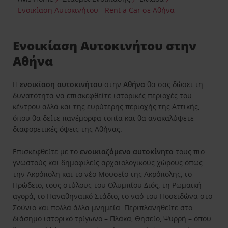
Eνοικίαση Αυτοκινήτου - Rent a Car σε Αθήνα
Ενοικίαση Αυτοκινήτου στην
Αθήνα
Η
ενοικίαση αυτοκινήτου
στην
Αθήνα
θα σας δώσει τη
δυνατότητα να επισκεφθείτε ιστορικές περιοχές του
κέντρου αλλά και της ευρύτερης περιοχής της Αττικής,
όπου θα δείτε πανέμορφα τοπία και θα ανακαλύψετε
διαφορετικές όψεις της Αθήνας.
Επισκεφθείτε με το
ενοικιαζόμενο αυτοκίνητο
τους πιο
γνωστούς και δημοφιλείς αρχαιολογικούς χώρους όπως
την Ακρόπολη και το νέο Μουσείο της Ακρόπολης, το
Ηρώδειο, τους στύλους του Ολυμπίου Διός, τη Ρωμαϊκή
αγορά, το Παναθηναϊκό Στάδιο, το ναό του Ποσειδώνα στο
Σούνιο και πολλά άλλα μνημεία. Περιπλανηθείτε στο
διάσημο ιστορικό τρίγωνο – Πλάκα, Θησείο, Ψυρρή – όπου