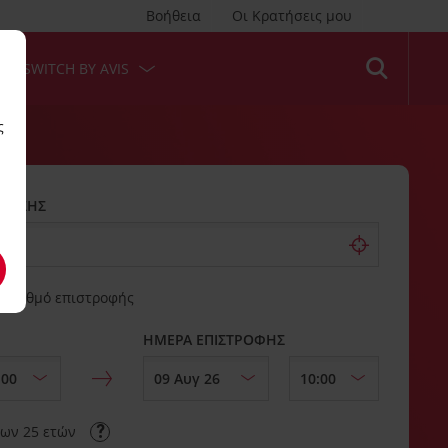
Βοήθεια
Οι Κρατήσεις μου
SWITCH BY AVIS
ς
ΚΙΑΣΗΣ
ό σταθμό επιστροφής
ΗΜΕΡΑ ΕΠΙΣΤΡΟΦΗΣ
των 25 ετών