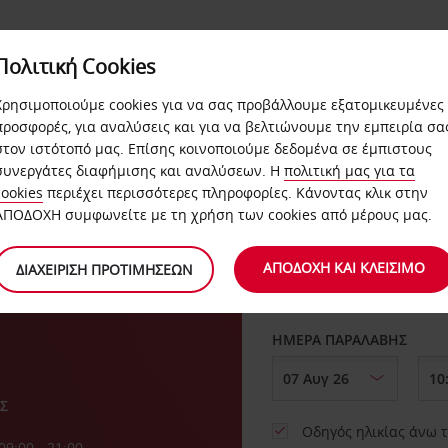
ΠΩΛΗΣΕΙΣ
Πολιτική Cookies
ΗΤΑ & VANS
QUICKPASS
ΑΥΤΟΚΙΝΗΤΩΝ
Χρησιμοποιούμε cookies για να σας προβάλλουμε εξατομικευμένες
προσφορές, για αναλύσεις και για να βελτιώνουμε την εμπειρία σα
στον ιστότοπό μας. Επίσης κοινοποιούμε δεδομένα σε έμπιστους
συνεργάτες διαφήμισης και αναλύσεων. Η
πολιτική μας για τα
cookies
περιέχει περισσότερες πληροφορίες. Κάνοντας κλικ στην
ΣΤΑΘΜΟΣ ΕΝΑΡΞΗΣ ΕΝΟΙ
ΑΠΟΔΟΧΗ συμφωνείτε με τη χρήση των cookies από μέρους μας.
ΑΠΟΔΟΧΗ ΚΑΙ ΚΛΕΙΣΙΜΟ
ΔΙΑΧΕΊΡΙΣΗ ΠΡΟΤΙΜΉΣΕΩΝ
Επιλέξτε διαφορετικ
HMEΡΑ ΠΑΡΑΛΑΒΗΣ
Σ
Οδηγός ηλικίας άνω 
09:00 - 21:00