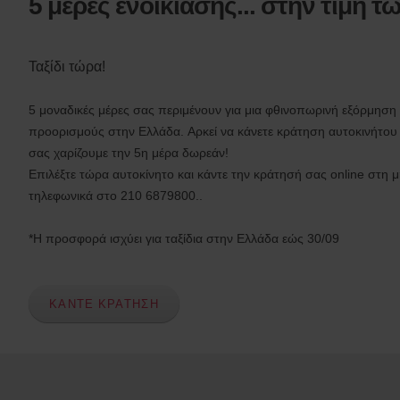
5 μέρες ενοικίασης... στην τιμή τω
φόρμα
n
s
f
o
Ταξίδι τώρα!
r
S
5 μοναδικές μέρες σας περιμένουν για μια φθινοπωρινή εξόρμηση
c
προορισμούς στην Ελλάδα. Αρκεί να κάνετε κράτηση αυτοκινήτου με
r
e
σας χαρίζουμε την 5η μέρα δωρεάν!
e
Επιλέξτε τώρα αυτοκίνητο και κάντε την κράτησή σας online στη
n
τηλεφωνικά στο 210 6879800..
R
e
*Η προσφορά ισχύει για ταξίδια στην Ελλάδα εώς 30/09
a
d
e
r
ΚΑΝΤΕ ΚΡΑΤΗΣΗ
U
s
e
r
s