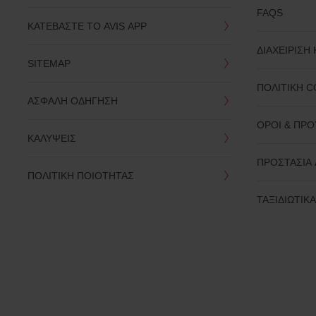
έναρξης
FAQS
ενοικίασης
ΚΑΤΕΒΑΣΤΕ TO AVIS APP
Μπορείτε
επίσης
ΔΙΑΧΕΙΡΙΣΗ
να
SITEMAP
εισάγετε
τον
ΠΟΛΙΤΙΚΗ C
Εκπτωτικό
ΑΣΦΑΛΗ ΟΔΗΓΗΣΗ
Αριθμό
(AWD).
ΟΡΟΙ & ΠΡ
Vans
ΚΑΛΥΨΕΙΣ
μπορούν
να
ΠΡΟΣΤΑΣΙΑ
ενοικιαστούν
ΠΟΛΙΤΙΚΗ ΠΟΙΟΤΗΤΑΣ
εφόσον
παρέχονται
ΤΑΞΙΔΙΩΤΙΚ
από
το
σταθμό
ενοικίασης.